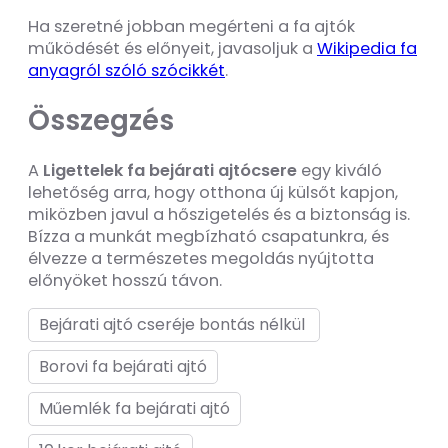
Ha szeretné jobban megérteni a fa ajtók
működését és előnyeit, javasoljuk a
Wikipedia fa
anyagról szóló szócikkét
.
Összegzés
A
Ligettelek fa bejárati ajtócsere
egy kiváló
lehetőség arra, hogy otthona új külsőt kapjon,
miközben javul a hőszigetelés és a biztonság is.
Bízza a munkát megbízható csapatunkra, és
élvezze a természetes megoldás nyújtotta
előnyöket hosszú távon.
Bejárati ajtó cseréje bontás nélkül
Borovi fa bejárati ajtó
Műemlék fa bejárati ajtó