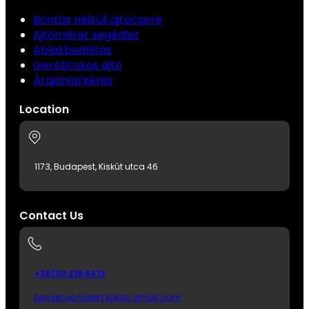
Bontás nélküli ajtócsere
Ajtóméret segédlet
Ablakbeállítás
Gerébtokos ajtó
Árajánlatkérés
Location
1173, Budapest, Kiskút utca 46
Contact Us
+36/30 218 6413
pecsenye.robert kukac gmail.com