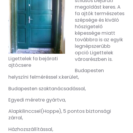
stílusos bejárati
megoldást keres. A
fa ajtók természetes
szépsége és kiváló
hőszigetelő
képessége miatt
továbbra is az egyik
legnépszerűbb
opció Ligettelek
Ligettelek fa bejárati
városrészben is.
ajtócsere
Budapesten
helyszíni felméréssel x.kerület,
Budapesten szaktanácsadással,
Egyedi méretre gyártva,
Alapkilinccsel(Hoppe), 5 pontos biztonsági
zárral,
Házhozszállítással,