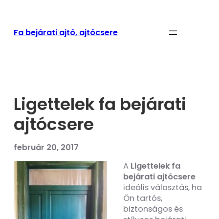
Ugrás
a
tartalomhoz
Fa bejárati ajtó, ajtócsere
Ligettelek fa bejárati
ajtócsere
február 20, 2017
A
Ligettelek fa
bejárati ajtócsere
ideális választás, ha
Ön tartós,
biztonságos és