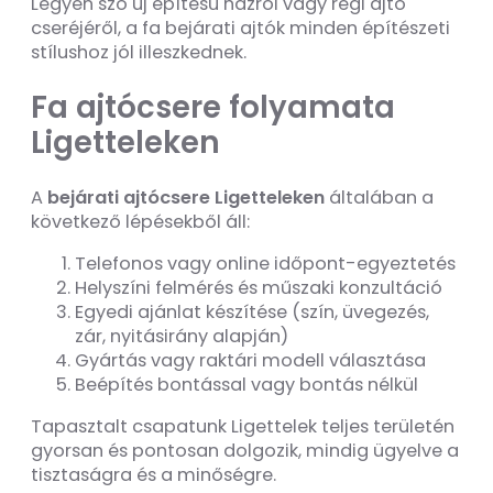
Legyen szó új építésű házról vagy régi ajtó
cseréjéről, a fa bejárati ajtók minden építészeti
stílushoz jól illeszkednek.
Fa ajtócsere folyamata
Ligetteleken
A
bejárati ajtócsere Ligetteleken
általában a
következő lépésekből áll:
Telefonos vagy online időpont-egyeztetés
Helyszíni felmérés és műszaki konzultáció
Egyedi ajánlat készítése (szín, üvegezés,
zár, nyitásirány alapján)
Gyártás vagy raktári modell választása
Beépítés bontással vagy bontás nélkül
Tapasztalt csapatunk Ligettelek teljes területén
gyorsan és pontosan dolgozik, mindig ügyelve a
tisztaságra és a minőségre.