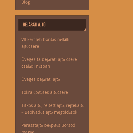
Blog
BEJÁRATI AJTÓ
VII.kerületi bontás nélküli
ajtócsere
Üveges fa bejárati ajtó csere
családi házban
Üveges bejárati ajtó
Tokra építéses ajtócsere
Titkos ajtó, rejtett ajtó, rejtekajtó
– Beolvadós ajtó megoldások
Parasztajtó beépítés Borsod
megye