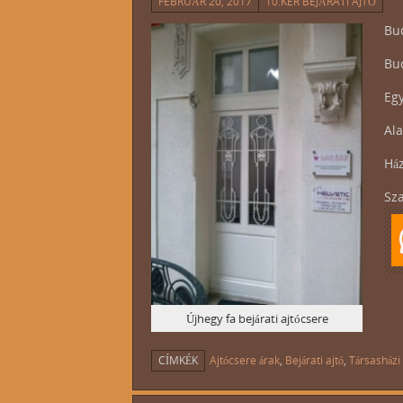
FEBRUÁR 20, 2017
10.KER BEJÁRATI AJTÓ
Bud
Bu
Egy
Ala
Ház
Sza
Újhegy fa bejárati ajtócsere
CÍMKÉK
Ajtócsere árak
,
Bejárati ajtó
,
Társasházi 