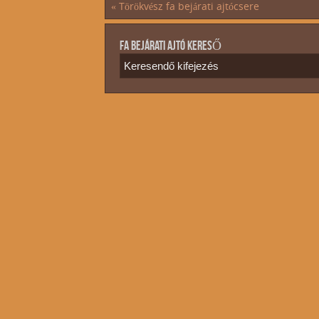
«
Törökvész fa bejárati ajtócsere
FA BEJÁRATI AJTÓ KERESŐ