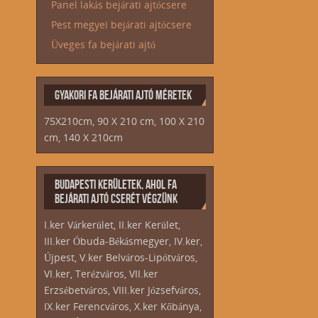
Panel lakás bejárati ajtócsere
Pest megyei bejárati ajtócsere
Üveges fa bejárati ajtó
GYAKORI FA BEJÁRATI AJTÓ MÉRETEK
75X210cm, 90 X 210 cm, 100 X 210
cm, 140 X 210cm
BUDAPESTI KERÜLETEK, AHOL FA
BEJÁRATI AJTÓ CSERÉT VÉGZÜNK
I.ker Várkerület, II.ker Kerület,
III.ker Óbuda-Békásmegyer, IV.ker,
Újpest, V.ker Belváros-Lipótváros,
VI.ker, Terézváros, VII.ker
Erzsébetváros, VIII.ker Józsefváros,
IX.ker Ferencváros, X.ker Kőbánya,