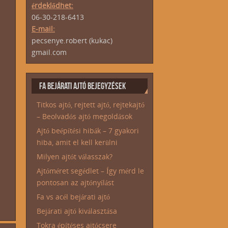
érdeklődhet:
06-30-218-6413
E-mail:
pecsenye.robert (kukac)
gmail.com
FA BEJÁRATI AJTÓ BEJEGYZÉSEK
Titkos ajtó, rejtett ajtó, rejtekajtó
– Beolvadós ajtó megoldások
Ajtó beépítési hibák – 7 gyakori
hiba, amit el kell kerülni
Milyen ajtót válasszak?
Ajtóméret segédlet – Így mérd le
pontosan az ajtónyílást
Fa vs acél bejárati ajtó
Bejárati ajtó kiválasztása
Tokra építéses ajtócsere