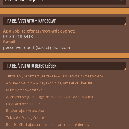
FA BEJÁRATI AJTÓ – KAPCSOLAT
Az alábbi telefonszámon érdeklődhet:
06-30-218-6413
E-mail:
pecsenye.robert (kukac) gmail.com
FA BEJÁRATI AJTÓ BEJEGYZÉSEK
Titkos ajtó, rejtett ajtó, rejtekajtó – Beolvadós ajtó megoldások
Ajtó beépítési hibák – 7 gyakori hiba, amit el kell kerülni
Milyen ajtót válasszak?
Ajtóméret segédlet – Így mérd le pontosan az ajtónyílást
Fa vs acél bejárati ajtó
Bejárati ajtó kiválasztása
Tokra építéses ajtócsere
Bontás nélküli ajtócsere: Minden, amit tudni érdemes