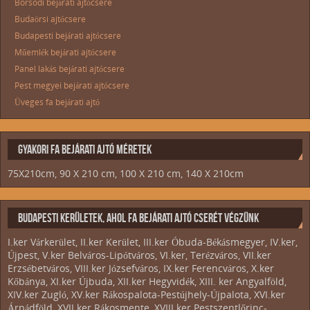
Borsodi bejárati ajtócsere
Budaörsi ajtócsere
Budapesti bejárati ajtócsere
Műemlék bejárati ajtócsere
Panel lakás bejárati ajtócsere
Pest megyei bejárati ajtócsere
Üveges fa bejárati ajtó
GYAKORI FA BEJÁRATI AJTÓ MÉRETEK
75X210cm, 90 X 210 cm, 100 X 210 cm, 140 X 210cm
BUDAPESTI KERÜLETEK, AHOL FA BEJÁRATI AJTÓ CSERÉT VÉGZÜNK
I.ker Várkerület, II.ker Kerület, III.ker Óbuda-Békásmegyer, IV.ker,
Újpest, V.ker Belváros-Lipótváros, VI.ker, Terézváros, VII.ker
Erzsébetváros, VIII.ker Józsefváros, IX.ker Ferencváros, X.ker
Kőbánya, XI.ker Újbuda, XII.ker Hegyvidék, XIII. ker Angyalföld,
XIV.ker Zugló, XV.ker Rákospalota-Pestújhely-Újpalota, XVI.ker
Árpádföld, XVII.ker Rákosmente, XVIII.ker Pestszentlőrinc-