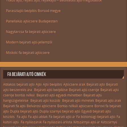
Titkos ajtó, rejtett ajtó, rejtekajtó – Beolvadós ajtó megoldások
Parasztajtó beépítés Borsod megye
Panellakás ajtócsere Budapesten
Nagytarcsa fa bejárati ajtócsere
Modern bejárati ajtó jellemzői
Miskolc fa bejárati ajtócsere
FA BEJÁRATI AJTÓ CIMKÉK
Ablakos bejárati ajtó
Ajtó
Ajtó beépítés
Ajtócsere árak
Bejárati ajtó
Bejárati
ajtó beszerelés ára
Bejárati ajtó beépítése
Bejárati ajtó cseréje
Bejárati ajtó
cseréje bontás nélkül
Bejárati ajtó egyedi méretben
Bejárati ajtó
hangszigetelése
Bejárati ajtó küszöb
Bejárati ajtó méretek
Bejárati ajtó árak
Bejárati fa ajtó
Belvárosi ajtócsere
Bontás nélküli ajtócsere
Borovi fa bejárati
ajtó
Dupla bejárati ajtó
Dupla szárnyú bejárati ajtó
Egyedi bejárati ajtó
készítés
Fa ajtó
Fa ajtó ablak
Fa bejárati ajtó ár
Fa biztonsági bejárati ajtó
Fa
kültéri ajtó
Fa nyílászárók
Fa nyílászáró árlista
Kétszárnyú ajtó ár
Kétszárnyú