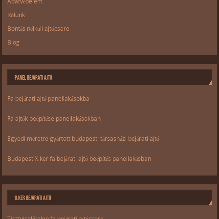
Adatvédelem
Rólunk
Bontás nélküli ajtócsere
Blog
PANEL BEJÁRATI AJTÓ
Fa bejárati ajtó panellakásokba
Fa ajtók beépítése panellakásokban
Egyedi méretre gyártott budapesti társasházi bejárati ajtó
Budapest X.ker fa bejárati ajtó beépítés panellakásban
8.KER BEJÁRATI AJTÓ
Tisztviselőtelep fa bejárati ajtócsere