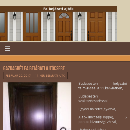
Gazdagrét fa bejárati ajtócsere
FEBRUÁR 20, 2017
11.KER BEJÁRATI AJTÓ
Budapesten helyszíni
felméréssel a 11.kerületben,
Budapesten
szaktanácsadással,
Egyedi méretre gyártva,
Alapkilinccsel(Hoppe), 5
pontos biztonsági zárral,
Házhoz szállítással,