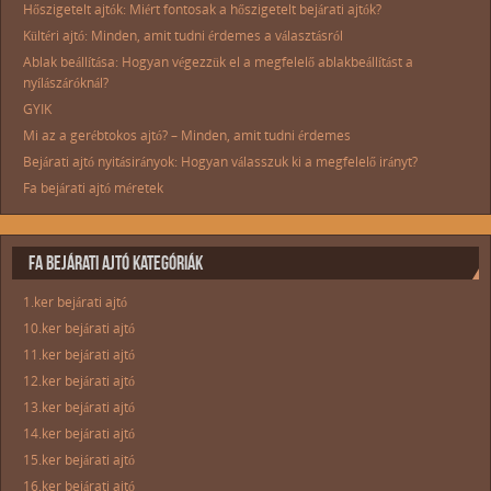
Hőszigetelt ajtók: Miért fontosak a hőszigetelt bejárati ajtók?
Kültéri ajtó: Minden, amit tudni érdemes a választásról
Ablak beállítása: Hogyan végezzük el a megfelelő ablakbeállítást a
nyílászáróknál?
GYIK
Mi az a gerébtokos ajtó? – Minden, amit tudni érdemes
Bejárati ajtó nyitásirányok: Hogyan válasszuk ki a megfelelő irányt?
Fa bejárati ajtó méretek
FA BEJÁRATI AJTÓ KATEGÓRIÁK
1.ker bejárati ajtó
10.ker bejárati ajtó
11.ker bejárati ajtó
12.ker bejárati ajtó
13.ker bejárati ajtó
14.ker bejárati ajtó
15.ker bejárati ajtó
16.ker bejárati ajtó