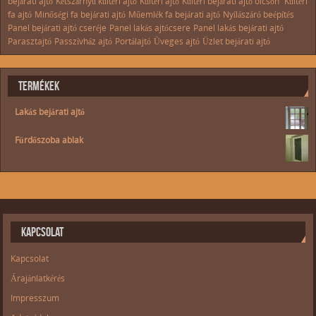
bejárati ajtó
Kétszárnyú kültéri ajtó
Kültéri ajtó
Kültéri bejárati ajtó olcsón
Kültéri
fa ajtó
Minőségi fa bejárati ajtó
Műemlék fa bejárati ajtó
Nyílászáró beépítés
Panel bejárati ajtó cseréje
Panel lakás ajtócsere
Panel lakás bejárati ajtó
Parasztajtó
Passzívház ajtó
Portálajtó
Üveges ajtó
Üzlet bejárati ajtó
TERMÉKEK
Lakás bejárati ajtó
Fürdőszoba ablak
KAPCSOLAT
Kapcsolat
Árajánlatkérés
Impresszum