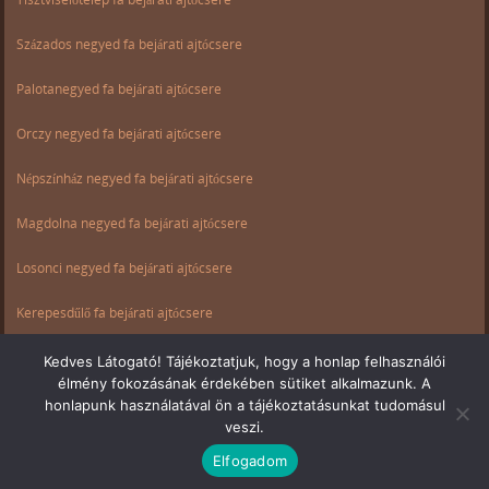
Százados negyed fa bejárati ajtócsere
Palotanegyed fa bejárati ajtócsere
Orczy negyed fa bejárati ajtócsere
Népszínház negyed fa bejárati ajtócsere
Magdolna negyed fa bejárati ajtócsere
Losonci negyed fa bejárati ajtócsere
Kerepesdűlő fa bejárati ajtócsere
Ganz negyed fa bejárati ajtócsere
Kedves Látogató! Tájékoztatjuk, hogy a honlap felhasználói
élmény fokozásának érdekében sütiket alkalmazunk. A
Csarnok negyed fa bejárati ajtócsere
honlapunk használatával ön a tájékoztatásunkat tudomásul
veszi.
Elfogadom