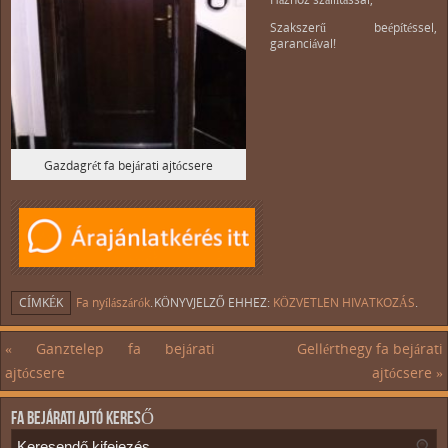
Szakszerű beépítéssel,
garanciával!
Gazdagrét fa bejárati ajtócsere
CÍMKÉK
Fa nyílászárók
.
KÖNYVJELZŐ EHHEZ:
KÖZVETLEN HIVATKOZÁS
.
«
Ganztelep fa bejárati
Gellérthegy fa bejárati
ajtócsere
ajtócsere
»
FA BEJÁRATI AJTÓ KERESŐ