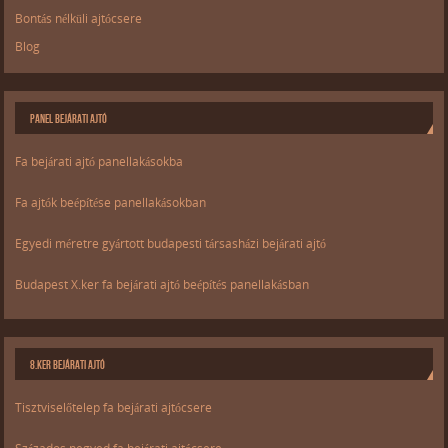
Bontás nélküli ajtócsere
Blog
PANEL BEJÁRATI AJTÓ
Fa bejárati ajtó panellakásokba
Fa ajtók beépítése panellakásokban
Egyedi méretre gyártott budapesti társasházi bejárati ajtó
Budapest X.ker fa bejárati ajtó beépítés panellakásban
8.KER BEJÁRATI AJTÓ
Tisztviselőtelep fa bejárati ajtócsere