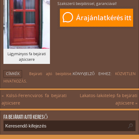
Szakszerű beépítéssel, garanciával!
Lágymányos fa bejárati
ajtócsere
CÍMKÉK
Bejárati ajtó beépítése
.
KÖNYVJELZŐ EHHEZ:
KÖZVETLEN
HIVATKOZÁS
.
«
Külső-Ferencváros fa bejárati
Lakatos-lakótelep fa bejárati
ajtócsere
ajtócsere
»
FA BEJÁRATI AJTÓ KERESŐ