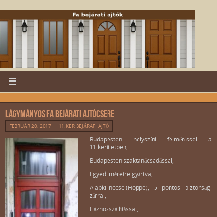
Lágymányos fa bejárati ajtócsere
FEBRUÁR 20, 2017
11.KER BEJÁRATI AJTÓ
Budapesten helyszíni felméréssel a
11.kerületben,
Budapesten szaktanácsadással,
Egyedi méretre gyártva,
Alapkilinccsel(Hoppe), 5 pontos biztonsági
zárral,
Házhozszállítással,