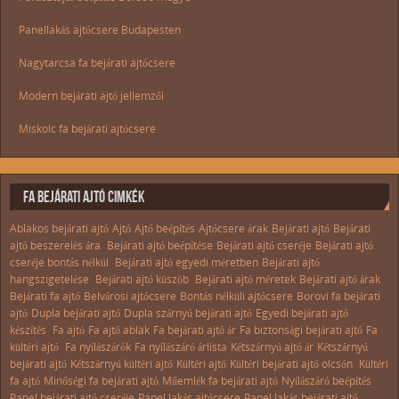
Panellakás ajtócsere Budapesten
Nagytarcsa fa bejárati ajtócsere
Modern bejárati ajtó jellemzői
Miskolc fa bejárati ajtócsere
FA BEJÁRATI AJTÓ CIMKÉK
Ablakos bejárati ajtó
Ajtó
Ajtó beépítés
Ajtócsere árak
Bejárati ajtó
Bejárati
ajtó beszerelés ára
Bejárati ajtó beépítése
Bejárati ajtó cseréje
Bejárati ajtó
cseréje bontás nélkül
Bejárati ajtó egyedi méretben
Bejárati ajtó
hangszigetelése
Bejárati ajtó küszöb
Bejárati ajtó méretek
Bejárati ajtó árak
Bejárati fa ajtó
Belvárosi ajtócsere
Bontás nélküli ajtócsere
Borovi fa bejárati
ajtó
Dupla bejárati ajtó
Dupla szárnyú bejárati ajtó
Egyedi bejárati ajtó
készítés
Fa ajtó
Fa ajtó ablak
Fa bejárati ajtó ár
Fa biztonsági bejárati ajtó
Fa
kültéri ajtó
Fa nyílászárók
Fa nyílászáró árlista
Kétszárnyú ajtó ár
Kétszárnyú
bejárati ajtó
Kétszárnyú kültéri ajtó
Kültéri ajtó
Kültéri bejárati ajtó olcsón
Kültéri
fa ajtó
Minőségi fa bejárati ajtó
Műemlék fa bejárati ajtó
Nyílászáró beépítés
Panel bejárati ajtó cseréje
Panel lakás ajtócsere
Panel lakás bejárati ajtó