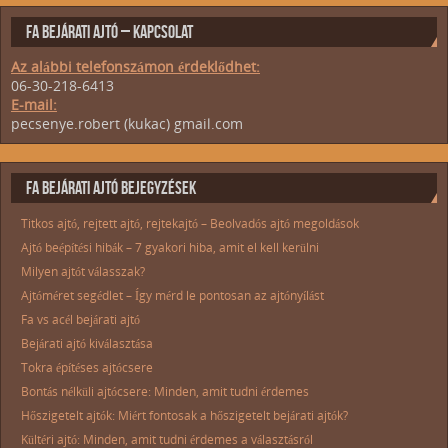
FA BEJÁRATI AJTÓ – KAPCSOLAT
Az alábbi telefonszámon érdeklődhet:
06-30-218-6413
E-mail:
pecsenye.robert (kukac) gmail.com
FA BEJÁRATI AJTÓ BEJEGYZÉSEK
Titkos ajtó, rejtett ajtó, rejtekajtó – Beolvadós ajtó megoldások
Ajtó beépítési hibák – 7 gyakori hiba, amit el kell kerülni
Milyen ajtót válasszak?
Ajtóméret segédlet – Így mérd le pontosan az ajtónyílást
Fa vs acél bejárati ajtó
Bejárati ajtó kiválasztása
Tokra építéses ajtócsere
Bontás nélküli ajtócsere: Minden, amit tudni érdemes
Hőszigetelt ajtók: Miért fontosak a hőszigetelt bejárati ajtók?
Kültéri ajtó: Minden, amit tudni érdemes a választásról