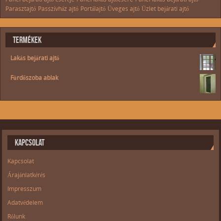
Parasztajtó
Passzívház ajtó
Portálajtó
Üveges ajtó
Üzlet bejárati ajtó
TERMÉKEK
Lakás bejárati ajtó
Fürdőszoba ablak
KAPCSOLAT
Kapcsolat
Árajánlatkérés
Impresszum
Adatvédelem
Rólunk