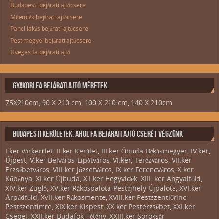
Budapesti bejárati ajtócsere
Műemlék bejárati ajtócsere
Panel lakás bejárati ajtócsere
Pest megyei bejárati ajtócsere
Üveges fa bejárati ajtó
GYAKORI FA BEJÁRATI AJTÓ MÉRETEK
75X210cm, 90 X 210 cm, 100 X 210 cm, 140 X 210cm
BUDAPESTI KERÜLETEK, AHOL FA BEJÁRATI AJTÓ CSERÉT VÉGZÜNK
I.ker Várkerület, II.ker Kerület, III.ker Óbuda-Békásmegyer, IV.ker,
Újpest, V.ker Belváros-Lipótváros, VI.ker, Terézváros, VII.ker
Erzsébetváros, VIII.ker Józsefváros, IX.ker Ferencváros, X.ker
Kőbánya, XI.ker Újbuda, XII.ker Hegyvidék, XIII. ker Angyalföld,
XIV.ker Zugló, XV.ker Rákospalota-Pestújhely-Újpalota, XVI.ker
Árpádföld, XVII.ker Rákosmente, XVIII.ker Pestszentlőrinc-
Pestszentimre, XIX.ker Kispest, XX.ker Pesterzsébet, XXI.ker
Csepel, XXII.ker Budafok-Tétény, XXIII.ker Soroksár