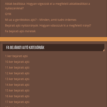
Ablak beállítása: Hogyan végezzük el a megfelelő ablakbeállítást a
nyílászáróknál?
GYIK
Mi az a gerébtokos ajtó? – Minden, amit tudni érdemes
Bejárati ajtó nyitásirányok: Hogyan válasszuk ki a megfelelő irányt?
Fa bejárati ajtó méretek
FA BEJÁRATI AJTÓ KATEGÓRIÁK
1.ker bejárati ajtó
10.ker bejárati ajtó
11.ker bejárati ajtó
12.ker bejárati ajtó
13.ker bejárati ajtó
14.ker bejárati ajtó
15.ker bejárati ajtó
16.ker bejárati ajtó
17.ker bejárati ajtó