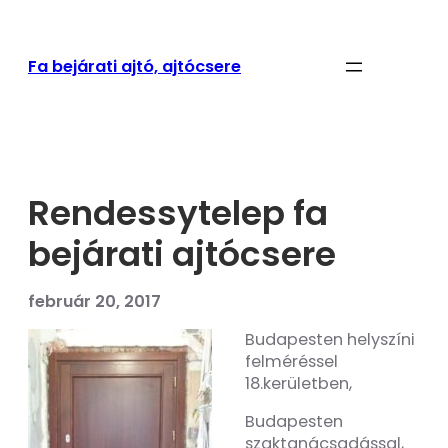
Ugrás
a
tartalomhoz
Fa bejárati ajtó, ajtócsere
Rendessytelep fa
bejárati ajtócsere
február 20, 2017
Budapesten helyszíni
felméréssel
18.kerületben,
Budapesten
szaktanácsadással,