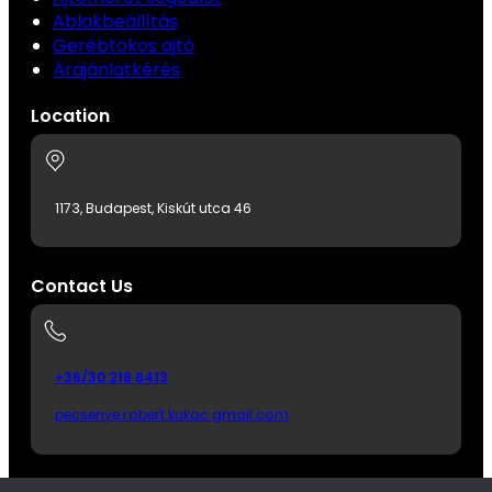
Ablakbeállítás
Gerébtokos ajtó
Árajánlatkérés
Location
1173, Budapest, Kiskút utca 46
Contact Us
+36/30 218 6413
pecsenye.robert kukac gmail.com