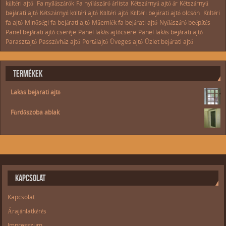
kültéri ajtó
Fa nyílászárók
Fa nyílászáró árlista
Kétszárnyú ajtó ár
Kétszárnyú
bejárati ajtó
Kétszárnyú kültéri ajtó
Kültéri ajtó
Kültéri bejárati ajtó olcsón
Kültéri
fa ajtó
Minőségi fa bejárati ajtó
Műemlék fa bejárati ajtó
Nyílászáró beépítés
Panel bejárati ajtó cseréje
Panel lakás ajtócsere
Panel lakás bejárati ajtó
Parasztajtó
Passzívház ajtó
Portálajtó
Üveges ajtó
Üzlet bejárati ajtó
TERMÉKEK
Lakás bejárati ajtó
Fürdőszoba ablak
KAPCSOLAT
Kapcsolat
Árajánlatkérés
Impresszum