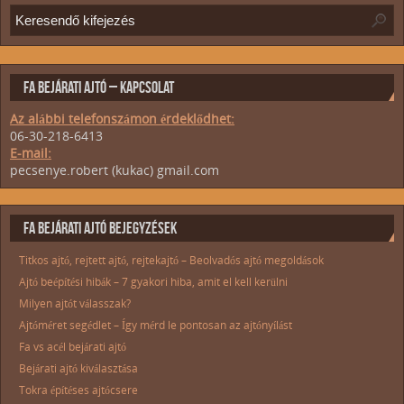
FA BEJÁRATI AJTÓ – KAPCSOLAT
Az alábbi telefonszámon érdeklődhet:
06-30-218-6413
E-mail:
pecsenye.robert (kukac) gmail.com
FA BEJÁRATI AJTÓ BEJEGYZÉSEK
Titkos ajtó, rejtett ajtó, rejtekajtó – Beolvadós ajtó megoldások
Ajtó beépítési hibák – 7 gyakori hiba, amit el kell kerülni
Milyen ajtót válasszak?
Ajtóméret segédlet – Így mérd le pontosan az ajtónyílást
Fa vs acél bejárati ajtó
Bejárati ajtó kiválasztása
Tokra építéses ajtócsere