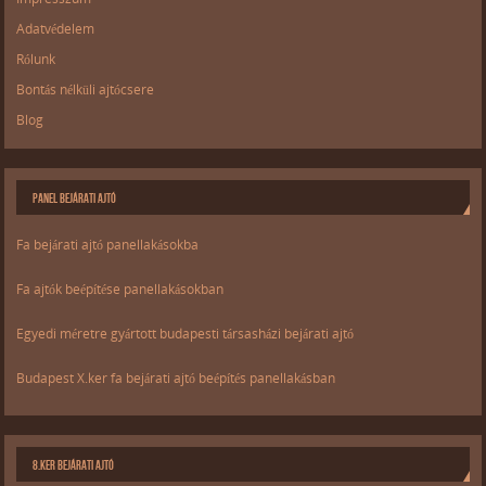
Adatvédelem
Rólunk
Bontás nélküli ajtócsere
Blog
PANEL BEJÁRATI AJTÓ
Fa bejárati ajtó panellakásokba
Fa ajtók beépítése panellakásokban
Egyedi méretre gyártott budapesti társasházi bejárati ajtó
Budapest X.ker fa bejárati ajtó beépítés panellakásban
8.KER BEJÁRATI AJTÓ