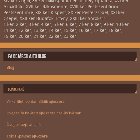
XIV.ker Zugló, XV.ker Rákospalota-Pestújhely-Újpalota, XVI.ker
Árpádföld, XVII.ker Rákosmente, XVIII.ker Pestszentlőrinc-
Pestszentimre, XIX.ker Kispest, XX.ker Pesterzsébet, XXI.ker
Csepel, XXII.ker Budafok-Tétény, XXIII.ker Soroksár
1.ker, 2.ker, 3.ker, 4.ker, 5.ker, 6.ker, 7.ker, 8.ker, 9.ker, 10.ker,
11.ker, 12.ker, 13.ker, 14.ker, 15.ker, 16.ker, 17.ker, 18.ker,
19.ker, 20.ker, 21.ker, 22.ker, 23.ker
FA BEJÁRATI AJTÓ BLOG
Blog
BEJÁRATI AJTÓ
VII.kerületi bontás nélküli ajtócsere
Üveges fa bejárati ajtó csere családi házban
Üveges bejárati ajtó
Tokra építéses ajtócsere