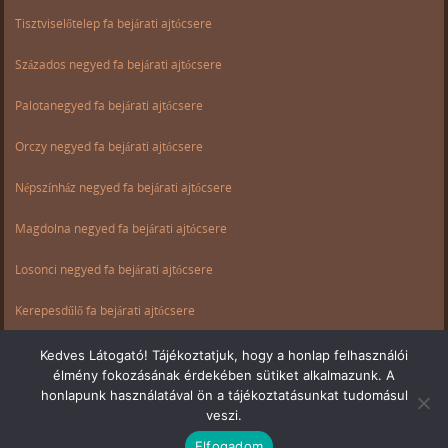
Tisztviselőtelep fa bejárati ajtócsere
Százados negyed fa bejárati ajtócsere
Palotanegyed fa bejárati ajtócsere
Orczy negyed fa bejárati ajtócsere
Népszínház negyed fa bejárati ajtócsere
Magdolna negyed fa bejárati ajtócsere
Losonci negyed fa bejárati ajtócsere
Kerepesdűlő fa bejárati ajtócsere
Ganz negyed fa bejárati ajtócsere
Kedves Látogató! Tájékoztatjuk, hogy a honlap felhasználói
élmény fokozásának érdekében sütiket alkalmazunk. A
Csarnok negyed fa bejárati ajtócsere
honlapunk használatával ön a tájékoztatásunkat tudomásul
veszi.
Elfogadom