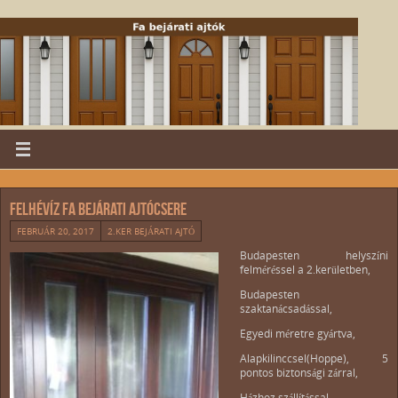
Felhévíz fa bejárati ajtócsere
FEBRUÁR 20, 2017
2.KER BEJÁRATI AJTÓ
Budapesten helyszíni
felméréssel a 2.kerületben,
Budapesten
szaktanácsadással,
Egyedi méretre gyártva,
Alapkilinccsel(Hoppe), 5
pontos biztonsági zárral,
Házhoz szállítással,