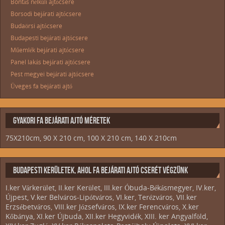
Bontás nélküli ajtócsere
Borsodi bejárati ajtócsere
Budaörsi ajtócsere
Budapesti bejárati ajtócsere
Műemlék bejárati ajtócsere
Panel lakás bejárati ajtócsere
Pest megyei bejárati ajtócsere
Üveges fa bejárati ajtó
GYAKORI FA BEJÁRATI AJTÓ MÉRETEK
75X210cm, 90 X 210 cm, 100 X 210 cm, 140 X 210cm
BUDAPESTI KERÜLETEK, AHOL FA BEJÁRATI AJTÓ CSERÉT VÉGZÜNK
I.ker Várkerület, II.ker Kerület, III.ker Óbuda-Békásmegyer, IV.ker,
Újpest, V.ker Belváros-Lipótváros, VI.ker, Terézváros, VII.ker
Erzsébetváros, VIII.ker Józsefváros, IX.ker Ferencváros, X.ker
Kőbánya, XI.ker Újbuda, XII.ker Hegyvidék, XIII. ker Angyalföld,