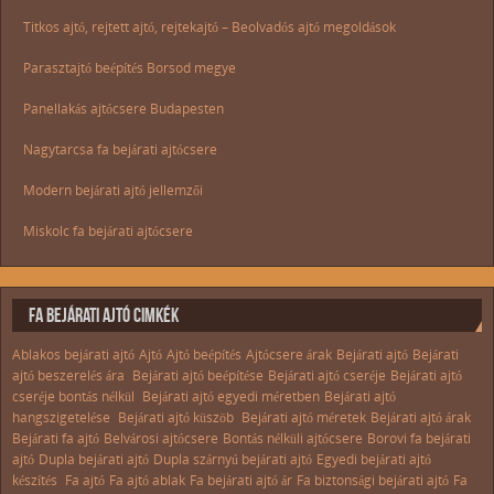
Titkos ajtó, rejtett ajtó, rejtekajtó – Beolvadós ajtó megoldások
Parasztajtó beépítés Borsod megye
Panellakás ajtócsere Budapesten
Nagytarcsa fa bejárati ajtócsere
Modern bejárati ajtó jellemzői
Miskolc fa bejárati ajtócsere
FA BEJÁRATI AJTÓ CIMKÉK
Ablakos bejárati ajtó
Ajtó
Ajtó beépítés
Ajtócsere árak
Bejárati ajtó
Bejárati
ajtó beszerelés ára
Bejárati ajtó beépítése
Bejárati ajtó cseréje
Bejárati ajtó
cseréje bontás nélkül
Bejárati ajtó egyedi méretben
Bejárati ajtó
hangszigetelése
Bejárati ajtó küszöb
Bejárati ajtó méretek
Bejárati ajtó árak
Bejárati fa ajtó
Belvárosi ajtócsere
Bontás nélküli ajtócsere
Borovi fa bejárati
ajtó
Dupla bejárati ajtó
Dupla szárnyú bejárati ajtó
Egyedi bejárati ajtó
készítés
Fa ajtó
Fa ajtó ablak
Fa bejárati ajtó ár
Fa biztonsági bejárati ajtó
Fa