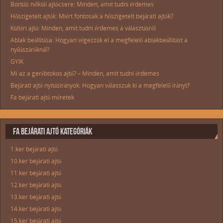
Bontás nélküli ajtócsere: Minden, amit tudni érdemes
Hőszigetelt ajtók: Miért fontosak a hőszigetelt bejárati ajtók?
Kültéri ajtó: Minden, amit tudni érdemes a választásról
Ablak beállítása: Hogyan végezzük el a megfelelő ablakbeállítást a
nyílászáróknál?
GYIK
Mi az a gerébtokos ajtó? – Minden, amit tudni érdemes
Bejárati ajtó nyitásirányok: Hogyan válasszuk ki a megfelelő irányt?
Fa bejárati ajtó méretek
FA BEJÁRATI AJTÓ KATEGÓRIÁK
1.ker bejárati ajtó
10.ker bejárati ajtó
11.ker bejárati ajtó
12.ker bejárati ajtó
13.ker bejárati ajtó
14.ker bejárati ajtó
15.ker bejárati ajtó