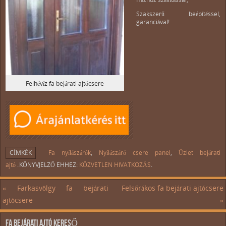
Szakszerű beépítéssel,
garanciával!
Felhévíz fa bejárati ajtócsere
CÍMKÉK
Fa nyílászárók
,
Nyílászáró csere panel
,
Üzlet bejárati
ajtó
.
KÖNYVJELZŐ EHHEZ:
KÖZVETLEN HIVATKOZÁS
.
«
Farkasvölgy fa bejárati
Felsőrákos fa bejárati ajtócsere
ajtócsere
»
FA BEJÁRATI AJTÓ KERESŐ