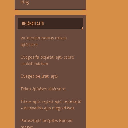
Blog
BEJÁRATI AJTÓ
VII.kerületi bontás nélküli
ajtócsere
Üveges fa bejárati ajtó csere
családi házban
Üveges bejárati ajtó
Tokra építéses ajtócsere
Titkos ajtó, rejtett ajtó, rejtekajtó
– Beolvadós ajtó megoldások
Parasztajtó beépítés Borsod
megye