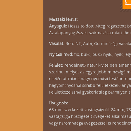
Műszaki leírás:
Anyaguk:
Hossz toldott ,réteg ragasztott b
Az alapanyag északi származása miatt tömö
Vasalat:
Roto NT, Aubi, Gu minőségi vasal
Nyitási mód:
fix, bukó, bukó-nyíló, nyíló, e
Felület:
rendelhető natúr kivitelben amenn
szerint , melyet az egyre jobb minőségű mo
esetén airmixes nagy nyomású festőberend
hagyományosnál sűrűbb felületkezelő anya
Felületkezelésnél gyakorlatilag bármilyen s
Üvegezés:
68 mm szerkezeti vastagságnál, 24 mm, 
vastagságú hőszigetelt üvegeket alkalmazu
vagy háromrétegű üvegezéssel is rendelhe