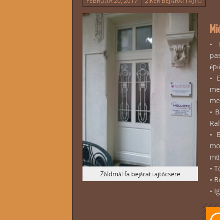
FEBRUÁR 20, 2017
2.KER BEJÁRATI AJTÓ
Mié
• 
pas
épü
• 
meg
meg
• 
Ral
• B
mod
műe
• T
Zöldmál fa bejárati ajtócsere
• B
• I