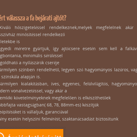
rt válassza a fa bejárati ajtót?
Kiváló hőszigeteléssel rendelkeznek,melyek megfelelnek akár
szívház minősítéssel rendelkező
letekbe is
Egyedi méretre gyártjuk, így ajtócsere esetén sem kell a falkáv
bontania, minimális sérüléssel
oldható a nyílászárók cseréje
Bármilyen színben rendelhető, legyen szó hagyományos lazúros, va
 színskála alapján is.
ármilyen kialakításban, íves, egyenes, felülvilágítós, hagyományo
ern vonalvezetéssel, vagy akár a
mléki követelményeknek megfelelően is elkészíthetőek
öbbfajta vastagságban( 68, 78, 88mm-es) készítjük
eépítésüket is vállaljuk, garanciával
gény esetén helyszíni felmérést, szaktanácsadást biztosítunk