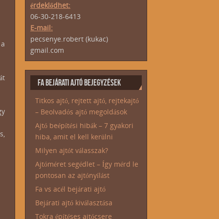
érdeklődhet:
06-30-218-6413
E-mail:
pecsenye.robert (kukac)
 a
gmail.com
át
FA BEJÁRATI AJTÓ BEJEGYZÉSEK
Titkos ajtó, rejtett ajtó, rejtekajtó
gy
– Beolvadós ajtó megoldások
Ajtó beépítési hibák – 7 gyakori
s,
hiba, amit el kell kerülni
Milyen ajtót válasszak?
Ajtóméret segédlet – Így mérd le
pontosan az ajtónyílást
Fa vs acél bejárati ajtó
Bejárati ajtó kiválasztása
Tokra építéses ajtócsere