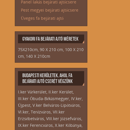
Panel lakás bejárati ajtócsere
Pest megyei bejárati ajtócsere
Üveges fa bejárati ajtó
GYAKORI FA BEJÁRATI AJTÓ MÉRETEK
75X210cm, 90 X 210 cm, 100 X 210
cm, 140 X 210cm
BUDAPESTI KERÜLETEK, AHOL FA
BEJÁRATI AJTÓ CSERÉT VÉGZÜNK
I.ker Várkerület, II.ker Kerület,
III.ker Óbuda-Békásmegyer, IV.ker,
Újpest, V.ker Belváros-Lipótváros,
VI.ker, Terézváros, VII.ker
Erzsébetváros, VIII.ker Józsefváros,
IX.ker Ferencváros, X.ker Kőbánya,