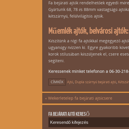
Fa bejárati ajtók rendelhetőek egyedi mére
Gyártunk 68, 78 és 88mm vastagságú ajtóka
kétszárnyú, felülvilágítós ajtók.
Műemlék ajtók, belvárosi ajtók:
Készítünk a régi fa ajtókkal megegyező ajtó
ugyanúgy nézzen ki. Egyre gyakoribb követe
korok stílusában készüljenek el, csere es
segíteni.
Keressenek minket telefonon a 06-30-218-
CÍMKÉK
Ajtó
,
Dupla szárnyú bejárati ajtó
,
Kétszár
«
Wekerletelep fa bejárati ajtócsere
FA BEJÁRATI AJTÓ KERESŐ