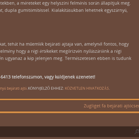
tekben, a méreteket egy helyszíni felmérés során állapítjuk meg.
t, dupla gumitömítéssel. Kialakításukban lehetnek egyszárnyú,
kat, tehát ha műemlék bejárati ajtaja van, amelynél fontos, hogy
lmény hogy a régi értékeket megőrizvén nyílászáróink a régi
etén ugyanaz a kép jelenjen meg. Természetesen ebben is tudunk
6413 telefonszámon, vagy küldjenek üzenetet!
nyú bejárati ajtó
.
KÖNYVJELZŐ EHHEZ:
KÖZVETLEN HIVATKOZÁS
.
Zugliget fa bejárati ajtócs