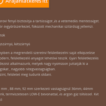
orovi fenyő biztosítja a tartósságot ,és a vetemedés mentességet.
r évgyűrűszerkezet, fokozott mechanikai szilárdság jellemzi.
atok
gyszárnyú, kétszárnyú
yiben a megrendelő szeretné felületkezelni saját elképzelése
dern, felületkezelő anyagot lehetővé teszik. Gyári felületkezelés
ezést alkalmazunk, melyek nagy nyomáson juttatják ki a
gokat , nagyobb rétegvastagságban.
zínt, felületet meg tudunk oldani.
78 mm , 88 mm, 92 mm szerkezeti vastagságnál 36mm, 44mm
nk, természetesen LOW-E bevonattal, és argon gáz töltéssel. Két
tő