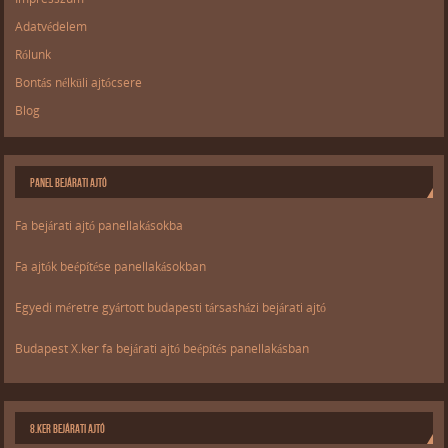
Adatvédelem
Rólunk
Bontás nélküli ajtócsere
Blog
PANEL BEJÁRATI AJTÓ
Fa bejárati ajtó panellakásokba
Fa ajtók beépítése panellakásokban
Egyedi méretre gyártott budapesti társasházi bejárati ajtó
Budapest X.ker fa bejárati ajtó beépítés panellakásban
8.KER BEJÁRATI AJTÓ