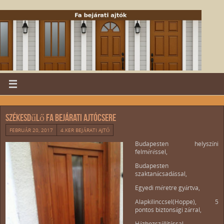
Székesdűlő fa bejárati ajtócsere
FEBRUÁR 20, 2017
4.KER BEJÁRATI AJTÓ
Budapesten helyszíni
felméréssel,
Budapesten
szaktanácsadással,
Egyedi méretre gyártva,
Alapkilinccsel(Hoppe), 5
pontos biztonsági zárral,
Házhozszállítással,