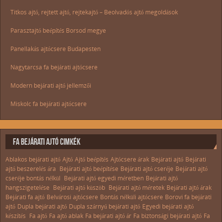
Titkos ajtó, rejtett ajtó, rejtekajtó – Beolvadós ajtó megoldások
Parasztajtó beépítés Borsod megye
Panellakás ajtócsere Budapesten
Nagytarcsa fa bejárati ajtócsere
Modern bejárati ajtó jellemzői
Miskolc fa bejárati ajtócsere
FA BEJÁRATI AJTÓ CIMKÉK
Ablakos bejárati ajtó
Ajtó
Ajtó beépítés
Ajtócsere árak
Bejárati ajtó
Bejárati
ajtó beszerelés ára
Bejárati ajtó beépítése
Bejárati ajtó cseréje
Bejárati ajtó
cseréje bontás nélkül
Bejárati ajtó egyedi méretben
Bejárati ajtó
hangszigetelése
Bejárati ajtó küszöb
Bejárati ajtó méretek
Bejárati ajtó árak
Bejárati fa ajtó
Belvárosi ajtócsere
Bontás nélküli ajtócsere
Borovi fa bejárati
ajtó
Dupla bejárati ajtó
Dupla szárnyú bejárati ajtó
Egyedi bejárati ajtó
készítés
Fa ajtó
Fa ajtó ablak
Fa bejárati ajtó ár
Fa biztonsági bejárati ajtó
Fa