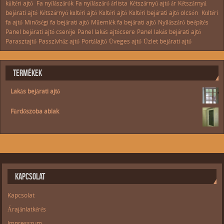
kültéri ajtó
Fa nyílászárók
Fa nyílászáró árlista
Kétszárnyú ajtó ár
Kétszárnyú
bejárati ajtó
Kétszárnyú kültéri ajtó
Kültéri ajtó
Kültéri bejárati ajtó olcsón
Kültéri
fa ajtó
Minőségi fa bejárati ajtó
Műemlék fa bejárati ajtó
Nyílászáró beépítés
Panel bejárati ajtó cseréje
Panel lakás ajtócsere
Panel lakás bejárati ajtó
Parasztajtó
Passzívház ajtó
Portálajtó
Üveges ajtó
Üzlet bejárati ajtó
TERMÉKEK
Lakás bejárati ajtó
Fürdőszoba ablak
KAPCSOLAT
Kapcsolat
Árajánlatkérés
Impresszum