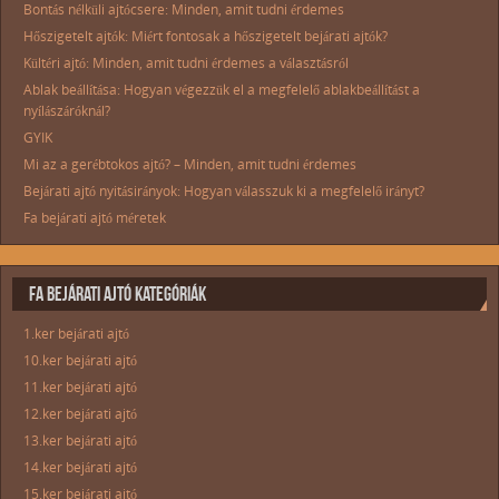
Bontás nélküli ajtócsere: Minden, amit tudni érdemes
Hőszigetelt ajtók: Miért fontosak a hőszigetelt bejárati ajtók?
Kültéri ajtó: Minden, amit tudni érdemes a választásról
Ablak beállítása: Hogyan végezzük el a megfelelő ablakbeállítást a
nyílászáróknál?
GYIK
Mi az a gerébtokos ajtó? – Minden, amit tudni érdemes
Bejárati ajtó nyitásirányok: Hogyan válasszuk ki a megfelelő irányt?
Fa bejárati ajtó méretek
FA BEJÁRATI AJTÓ KATEGÓRIÁK
1.ker bejárati ajtó
10.ker bejárati ajtó
11.ker bejárati ajtó
12.ker bejárati ajtó
13.ker bejárati ajtó
14.ker bejárati ajtó
15.ker bejárati ajtó