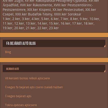
XIV.ker Zugló, XV.ker Rákospalota-Pestújhely-Újpalota, XVI.ker
Árpádföld, XVII.ker Rákosmente, XVIII.ker Pestszentlőrinc-
Pestszentimre, XIX.ker Kispest, XX.ker Pesterzsébet, XXI.ker
Csepel, XXII.ker Budafok-Tétény, XXIII.ker Soroksár
1.ker, 2.ker, 3.ker, 4.ker, 5.ker, 6.ker, 7.ker, 8.ker, 9.ker, 10.ker,
11.ker, 12.ker, 13.ker, 14.ker, 15.ker, 16.ker, 17.ker, 18.ker,
19.ker, 20.ker, 21.ker, 22.ker, 23.ker
FA BEJÁRATI AJTÓ BLOG
Blog
BEJÁRATI AJTÓ
VII.kerületi bontás nélküli ajtócsere
Üveges fa bejárati ajtó csere családi házban
Üveges bejárati ajtó
Tokra építéses ajtócsere