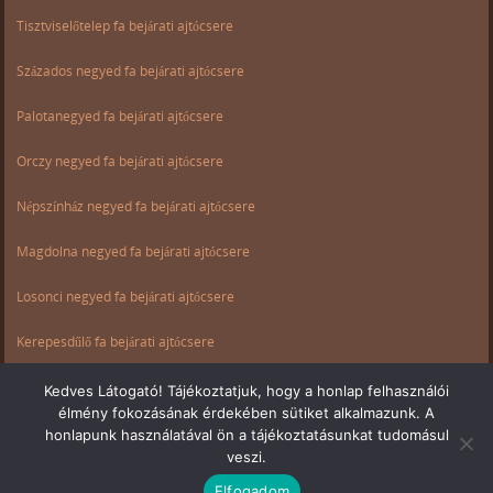
Tisztviselőtelep fa bejárati ajtócsere
Százados negyed fa bejárati ajtócsere
Palotanegyed fa bejárati ajtócsere
Orczy negyed fa bejárati ajtócsere
Népszínház negyed fa bejárati ajtócsere
Magdolna negyed fa bejárati ajtócsere
Losonci negyed fa bejárati ajtócsere
Kerepesdűlő fa bejárati ajtócsere
Ganz negyed fa bejárati ajtócsere
Kedves Látogató! Tájékoztatjuk, hogy a honlap felhasználói
élmény fokozásának érdekében sütiket alkalmazunk. A
Csarnok negyed fa bejárati ajtócsere
honlapunk használatával ön a tájékoztatásunkat tudomásul
veszi.
Elfogadom