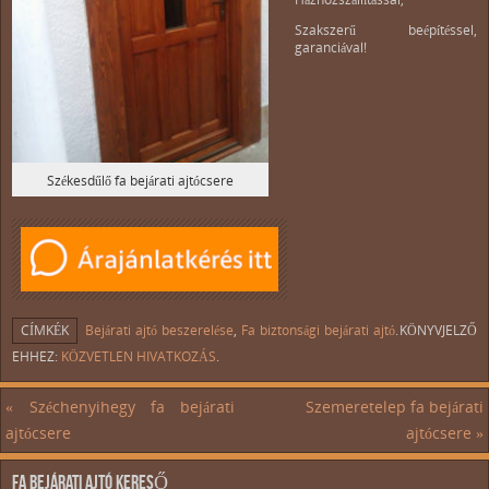
Szakszerű beépítéssel,
garanciával!
Székesdűlő fa bejárati ajtócsere
CÍMKÉK
Bejárati ajtó beszerelése
,
Fa biztonsági bejárati ajtó
.
KÖNYVJELZŐ
EHHEZ:
KÖZVETLEN HIVATKOZÁS
.
«
Széchenyihegy fa bejárati
Szemeretelep fa bejárati
ajtócsere
ajtócsere
»
FA BEJÁRATI AJTÓ KERESŐ