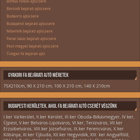
Bontás nélküli ajtócsere
Borsodi bejárati ajtócsere
Budaörsi ajtócsere
Budapesti bejárati ajtócsere
Műemlék bejárati ajtócsere
Panel lakás bejárati ajtócsere
Pest megyei bejárati ajtócsere
Üveges fa bejárati ajtó
GYAKORI FA BEJÁRATI AJTÓ MÉRETEK
75X210cm, 90 X 210 cm, 100 X 210 cm, 140 X 210cm
BUDAPESTI KERÜLETEK, AHOL FA BEJÁRATI AJTÓ CSERÉT VÉGZÜNK
I.ker Várkerület, II.ker Kerület, III.ker Óbuda-Békásmegyer, IV.ker,
Újpest, V.ker Belváros-Lipótváros, VI.ker, Terézváros, VII.ker
Erzsébetváros, VIII.ker Józsefváros, IX.ker Ferencváros, X.ker
Kőbánya, XI.ker Újbuda, XII.ker Hegyvidék, XIII. ker Angyalföld,