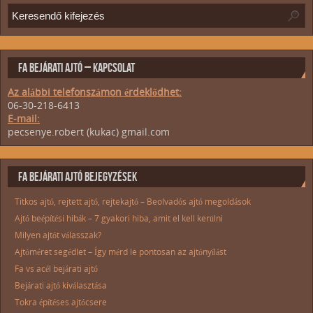
FA BEJÁRATI AJTÓ – KAPCSOLAT
Az alábbi telefonszámon érdeklődhet:
06-30-218-6413
E-mail:
pecsenye.robert (kukac) gmail.com
FA BEJÁRATI AJTÓ BEJEGYZÉSEK
Titkos ajtó, rejtett ajtó, rejtekajtó – Beolvadós ajtó megoldások
Ajtó beépítési hibák – 7 gyakori hiba, amit el kell kerülni
Milyen ajtót válasszak?
Ajtóméret segédlet – Így mérd le pontosan az ajtónyílást
Fa vs acél bejárati ajtó
Bejárati ajtó kiválasztása
Tokra építéses ajtócsere