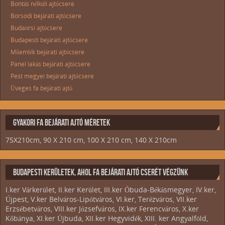
Bontás nélküli ajtócsere
Borsodi bejárati ajtócsere
Budaörsi ajtócsere
Budapesti bejárati ajtócsere
Műemlék bejárati ajtócsere
Panel lakás bejárati ajtócsere
Pest megyei bejárati ajtócsere
Üveges fa bejárati ajtó
GYAKORI FA BEJÁRATI AJTÓ MÉRETEK
75X210cm, 90 X 210 cm, 100 X 210 cm, 140 X 210cm
BUDAPESTI KERÜLETEK, AHOL FA BEJÁRATI AJTÓ CSERÉT VÉGZÜNK
I.ker Várkerület, II.ker Kerület, III.ker Óbuda-Békásmegyer, IV.ker,
Újpest, V.ker Belváros-Lipótváros, VI.ker, Terézváros, VII.ker
Erzsébetváros, VIII.ker Józsefváros, IX.ker Ferencváros, X.ker
Kőbánya, XI.ker Újbuda, XII.ker Hegyvidék, XIII. ker Angyalföld,