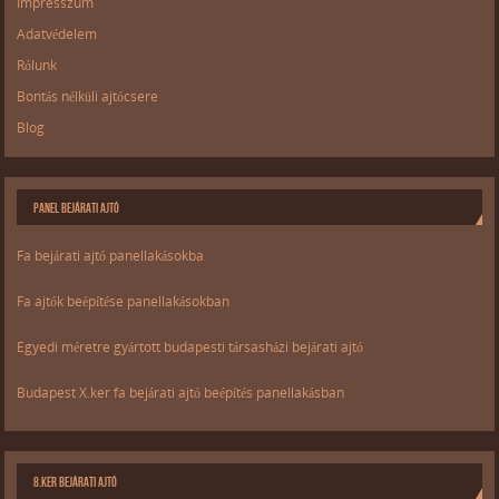
Impresszum
Adatvédelem
Rólunk
Bontás nélküli ajtócsere
Blog
PANEL BEJÁRATI AJTÓ
Fa bejárati ajtó panellakásokba
Fa ajtók beépítése panellakásokban
Egyedi méretre gyártott budapesti társasházi bejárati ajtó
Budapest X.ker fa bejárati ajtó beépítés panellakásban
8.KER BEJÁRATI AJTÓ