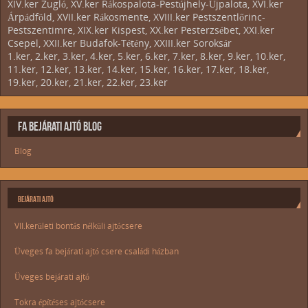
XIV.ker Zugló, XV.ker Rákospalota-Pestújhely-Újpalota, XVI.ker
Árpádföld, XVII.ker Rákosmente, XVIII.ker Pestszentlőrinc-
Pestszentimre, XIX.ker Kispest, XX.ker Pesterzsébet, XXI.ker
Csepel, XXII.ker Budafok-Tétény, XXIII.ker Soroksár
1.ker, 2.ker, 3.ker, 4.ker, 5.ker, 6.ker, 7.ker, 8.ker, 9.ker, 10.ker,
11.ker, 12.ker, 13.ker, 14.ker, 15.ker, 16.ker, 17.ker, 18.ker,
19.ker, 20.ker, 21.ker, 22.ker, 23.ker
FA BEJÁRATI AJTÓ BLOG
Blog
BEJÁRATI AJTÓ
VII.kerületi bontás nélküli ajtócsere
Üveges fa bejárati ajtó csere családi házban
Üveges bejárati ajtó
Tokra építéses ajtócsere