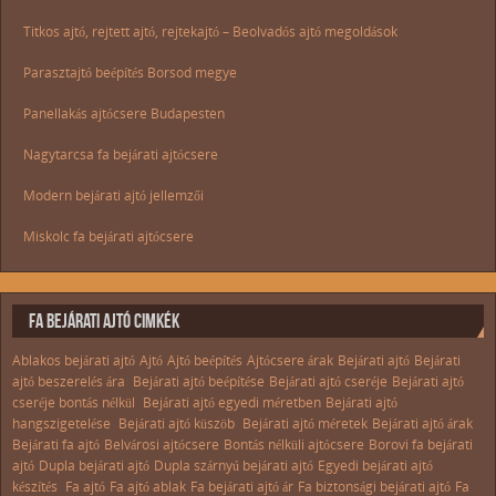
Titkos ajtó, rejtett ajtó, rejtekajtó – Beolvadós ajtó megoldások
Parasztajtó beépítés Borsod megye
Panellakás ajtócsere Budapesten
Nagytarcsa fa bejárati ajtócsere
Modern bejárati ajtó jellemzői
Miskolc fa bejárati ajtócsere
FA BEJÁRATI AJTÓ CIMKÉK
Ablakos bejárati ajtó
Ajtó
Ajtó beépítés
Ajtócsere árak
Bejárati ajtó
Bejárati
ajtó beszerelés ára
Bejárati ajtó beépítése
Bejárati ajtó cseréje
Bejárati ajtó
cseréje bontás nélkül
Bejárati ajtó egyedi méretben
Bejárati ajtó
hangszigetelése
Bejárati ajtó küszöb
Bejárati ajtó méretek
Bejárati ajtó árak
Bejárati fa ajtó
Belvárosi ajtócsere
Bontás nélküli ajtócsere
Borovi fa bejárati
ajtó
Dupla bejárati ajtó
Dupla szárnyú bejárati ajtó
Egyedi bejárati ajtó
készítés
Fa ajtó
Fa ajtó ablak
Fa bejárati ajtó ár
Fa biztonsági bejárati ajtó
Fa