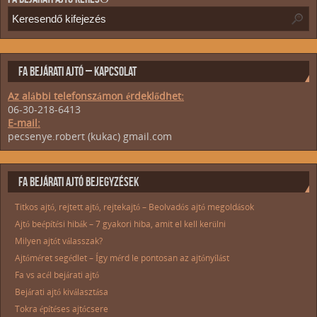
FA BEJÁRATI AJTÓ – KAPCSOLAT
Az alábbi telefonszámon érdeklődhet:
06-30-218-6413
E-mail:
pecsenye.robert (kukac) gmail.com
FA BEJÁRATI AJTÓ BEJEGYZÉSEK
Titkos ajtó, rejtett ajtó, rejtekajtó – Beolvadós ajtó megoldások
Ajtó beépítési hibák – 7 gyakori hiba, amit el kell kerülni
Milyen ajtót válasszak?
Ajtóméret segédlet – Így mérd le pontosan az ajtónyílást
Fa vs acél bejárati ajtó
Bejárati ajtó kiválasztása
Tokra építéses ajtócsere