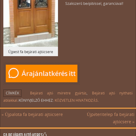
Szakszerű beépítéssel, garanciával!
Újpest fa bejárati ajtócsere
CÍMKÉK
Bejárati ajtó méretre gyártás
,
Bejárati ajtó nyitható
ablakkal
.
KÖNYVJELZŐ EHHEZ:
KÖZVETLEN HIVATKOZÁS
.
«
Újpalota fa bejárati ajtócsere
Újpéteritelep fa bejárati
ajtócsere
»
FA BEJÁRATI AJTÓ KERESŐ