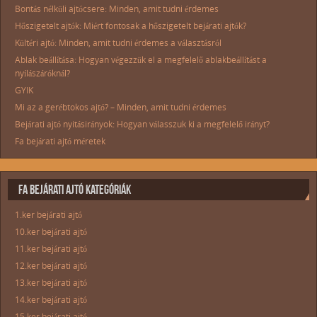
Bontás nélküli ajtócsere: Minden, amit tudni érdemes
Hőszigetelt ajtók: Miért fontosak a hőszigetelt bejárati ajtók?
Kültéri ajtó: Minden, amit tudni érdemes a választásról
Ablak beállítása: Hogyan végezzük el a megfelelő ablakbeállítást a
nyílászáróknál?
GYIK
Mi az a gerébtokos ajtó? – Minden, amit tudni érdemes
Bejárati ajtó nyitásirányok: Hogyan válasszuk ki a megfelelő irányt?
Fa bejárati ajtó méretek
FA BEJÁRATI AJTÓ KATEGÓRIÁK
1.ker bejárati ajtó
10.ker bejárati ajtó
11.ker bejárati ajtó
12.ker bejárati ajtó
13.ker bejárati ajtó
14.ker bejárati ajtó
15.ker bejárati ajtó