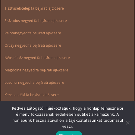
Tisztviselőtelep fa bejárati ajtócsere
Százados negyed fa bejárati ajtócsere
Palotanegyed fa bejárati ajtócsere
Orczy negyed fa bejárati ajtócsere
Népszínház negyed fa bejárati ajtócsere
Magdolna negyed fa bejárati ajtócsere
Losonci negyed fa bejárati ajtócsere
Kerepesdűlő fa bejárati ajtócsere
Ganz negyed fa bejárati ajtócsere
Kedves Látogató! Tájékoztatjuk, hogy a honlap felhasználói
élmény fokozásának érdekében sütiket alkalmazunk. A
Csarnok negyed fa bejárati ajtócsere
honlapunk használatával ön a tájékoztatásunkat tudomásul
veszi.