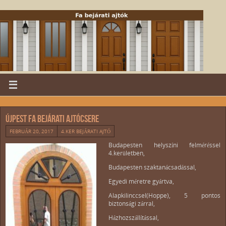
Újpest fa bejárati ajtócsere
FEBRUÁR 20, 2017
4.KER BEJÁRATI AJTÓ
Budapesten helyszíni felméréssel
4.kerületben,
Budapesten szaktanácsadással,
Egyedi méretre gyártva,
Alapkilinccsel(Hoppe), 5 pontos
biztonsági zárral,
Házhozszállítással,