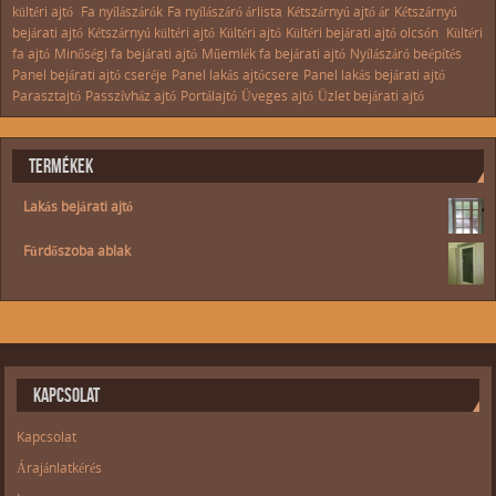
kültéri ajtó
Fa nyílászárók
Fa nyílászáró árlista
Kétszárnyú ajtó ár
Kétszárnyú
bejárati ajtó
Kétszárnyú kültéri ajtó
Kültéri ajtó
Kültéri bejárati ajtó olcsón
Kültéri
fa ajtó
Minőségi fa bejárati ajtó
Műemlék fa bejárati ajtó
Nyílászáró beépítés
Panel bejárati ajtó cseréje
Panel lakás ajtócsere
Panel lakás bejárati ajtó
Parasztajtó
Passzívház ajtó
Portálajtó
Üveges ajtó
Üzlet bejárati ajtó
TERMÉKEK
Lakás bejárati ajtó
Fürdőszoba ablak
KAPCSOLAT
Kapcsolat
Árajánlatkérés