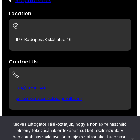
Árajánlatkérés
Location
1173, Budapest, Kiskút utca 46
Contact Us
+36/30 218 6413
pecsenye.robert kukac gmail.com
Kedves Látogató! Tájékoztatjuk, hogy a honlap felhasználói
élmény fokozásának érdekében sütiket alkalmazunk. A
honlapunk használatával ön a tájékoztatásunkat tudomásul