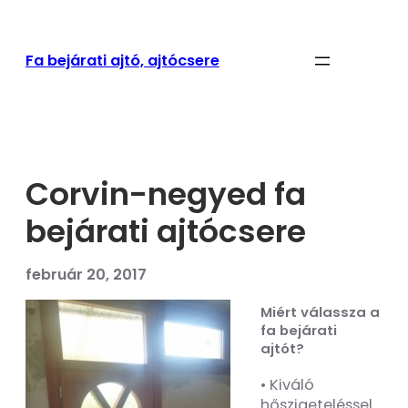
Ugrás
a
tartalomhoz
Fa bejárati ajtó, ajtócsere
Corvin-negyed fa
bejárati ajtócsere
február 20, 2017
Miért válassza a
fa bejárati
ajtót?
• Kiváló
hőszigeteléssel