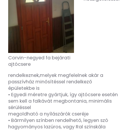
Corvin-negyed fa bejárati
ajtócsere
rendelkeznek,melyek megfelelnek akár a
passzívház minősítéssel rendelkező
épületekbe is
• Egyedi méretre gyártjuk, így ajtócsere esetén
sem kell a falkávát megbontania, minimális
sérüléssel
megoldható a nyílászárók cseréje
• Bármilyen színben rendelhető, legyen szó
hagyományos lazúros, vagy Ral színskála