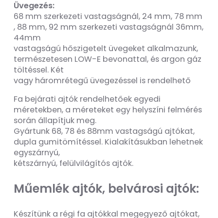
Üvegezés:
68 mm szerkezeti vastagságnál, 24 mm, 78 mm
, 88 mm, 92 mm szerkezeti vastagságnál 36mm,
44mm
vastagságú hőszigetelt üvegeket alkalmazunk,
természetesen LOW-E bevonattal, és argon gáz
töltéssel. Két
vagy háromrétegű üvegezéssel is rendelhető
Fa bejárati ajtók rendelhetőek egyedi
méretekben, a méreteket egy helyszíni felmérés
során állapítjuk meg.
Gyártunk 68, 78 és 88mm vastagságú ajtókat,
dupla gumitömítéssel. Kialakításukban lehetnek
egyszárnyú,
kétszárnyú, felülvilágítós ajtók.
Műemlék ajtók, belvárosi ajtók:
Készítünk a régi fa ajtókkal megegyező ajtókat,