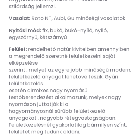
szilárdság jellemzi.
Vasalat:
Roto NT, Aubi, Gu minőségi vasalatok
Nyitási mód:
fix, bukó, bukó-nyíló, nyíló,
egyszárnyú, kétszárnyú
Felület:
rendelhető natúr kivitelben amennyiben
a megrendelő szeretné felületkezelni saját
elképzelése
szerint , melyet az egyre jobb minőségű modern,
felületkezelő anyagot lehetővé teszik. Gyári
felületkezelés
esetén airmixes nagy nyomású
festőberendezést alkalmazunk, melyek nagy
nyomáson juttatják ki a
hagyományosnál sűrűbb felületkezelő
anyagokat , nagyobb rétegvastagságban.
Felületkezelésnél gyakorlatilag bármilyen színt,
felületet meg tudunk oldani.