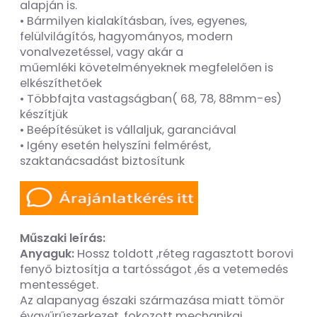
alapján is.
• Bármilyen kialakításban, íves, egyenes,
felülvilágítós, hagyományos, modern
vonalvezetéssel, vagy akár a
műemléki követelményeknek megfelelően is
elkészíthetőek
• Többfajta vastagságban( 68, 78, 88mm-es)
készítjük
• Beépítésüket is vállaljuk, garanciával
• Igény esetén helyszíni felmérést,
szaktanácsadást biztosítunk
Műszaki leírás:
Anyaguk:
Hossz toldott ,réteg ragasztott borovi
fenyő biztosítja a tartósságot ,és a vetemedés
mentességet.
Az alapanyag északi származása miatt tömör
évgyűrűszerkezet, fokozott mechanikai