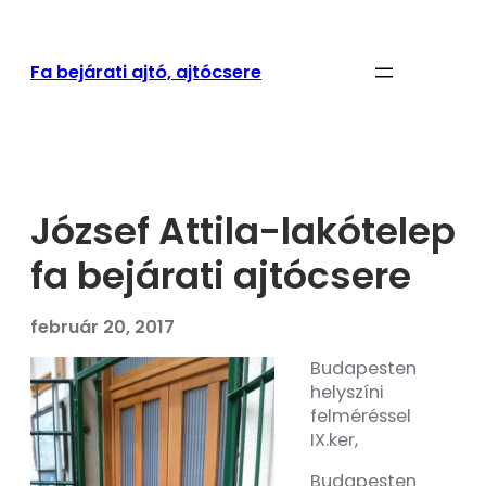
Ugrás
a
tartalomhoz
Fa bejárati ajtó, ajtócsere
József Attila-lakótelep
fa bejárati ajtócsere
február 20, 2017
Budapesten
helyszíni
felméréssel
IX.ker,
Budapesten