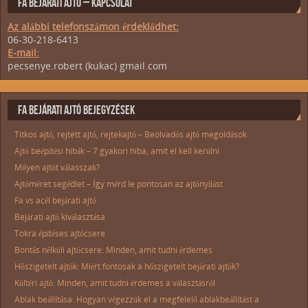
FA BEJÁRATI AJTÓ – KAPCSOLAT
Az alábbi telefonszámon érdeklődhet:
06-30-218-6413
E-mail:
pecsenye.robert (kukac) gmail.com
FA BEJÁRATI AJTÓ BEJEGYZÉSEK
Titkos ajtó, rejtett ajtó, rejtekajtó – Beolvadós ajtó megoldások
Ajtó beépítési hibák – 7 gyakori hiba, amit el kell kerülni
Milyen ajtót válasszak?
Ajtóméret segédlet – Így mérd le pontosan az ajtónyílást
Fa vs acél bejárati ajtó
Bejárati ajtó kiválasztása
Tokra építéses ajtócsere
Bontás nélküli ajtócsere: Minden, amit tudni érdemes
Hőszigetelt ajtók: Miért fontosak a hőszigetelt bejárati ajtók?
Kültéri ajtó: Minden, amit tudni érdemes a választásról
Ablak beállítása: Hogyan végezzük el a megfelelő ablakbeállítást a