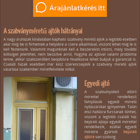
A szabványméretű ajtók hátrányai
A nagy áruházak kínálatában kapható szabvány méretű ajtók a legtöbb esetben
akár még be is férhetnek a helyükre a csere alkalmával, viszont lehet még le is
kell festenünk. Valamint magunknak kell a beszerelést intézni, mely további
költséget jelenthet, nem beszélve arról, hogyha az ajtóval valami probléma
lenne, akkor szakszerűtlen beépítésre hivatkozva lehet bukjuk a garanciát is.
Családi házak esetében már kész szerencsejáték a szabvány méretű ajtók
vásárlása szakember méretfelvétele nélkül.
Egyedi ajtó
A szabványoktól eltérő
mérettel rendelkező
falnyílások egyedi méretű
nyílászárókat igényelnek. Talán
első hallásra furcsának tűnhet,
viszont a legtöbb családi ház
bejárati ajtaja egyedi mérettel
rendelkezik, ezáltal egyedi
méretre gyártott
bejárati
ajtóra
van szükség.