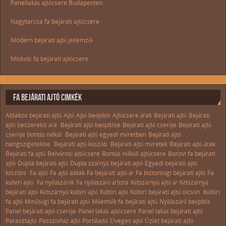
Panellakás ajtócsere Budapesten
Nagytarcsa fa bejárati ajtócsere
Modern bejárati ajtó jellemzői
Miskolc fa bejárati ajtócsere
FA BEJÁRATI AJTÓ CIMKÉK
Ablakos bejárati ajtó
Ajtó
Ajtó beépítés
Ajtócsere árak
Bejárati ajtó
Bejárati
ajtó beszerelés ára
Bejárati ajtó beépítése
Bejárati ajtó cseréje
Bejárati ajtó
cseréje bontás nélkül
Bejárati ajtó egyedi méretben
Bejárati ajtó
hangszigetelése
Bejárati ajtó küszöb
Bejárati ajtó méretek
Bejárati ajtó árak
Bejárati fa ajtó
Belvárosi ajtócsere
Bontás nélküli ajtócsere
Borovi fa bejárati
ajtó
Dupla bejárati ajtó
Dupla szárnyú bejárati ajtó
Egyedi bejárati ajtó
készítés
Fa ajtó
Fa ajtó ablak
Fa bejárati ajtó ár
Fa biztonsági bejárati ajtó
Fa
kültéri ajtó
Fa nyílászárók
Fa nyílászáró árlista
Kétszárnyú ajtó ár
Kétszárnyú
bejárati ajtó
Kétszárnyú kültéri ajtó
Kültéri ajtó
Kültéri bejárati ajtó olcsón
Kültéri
fa ajtó
Minőségi fa bejárati ajtó
Műemlék fa bejárati ajtó
Nyílászáró beépítés
Panel bejárati ajtó cseréje
Panel lakás ajtócsere
Panel lakás bejárati ajtó
Parasztajtó
Passzívház ajtó
Portálajtó
Üveges ajtó
Üzlet bejárati ajtó