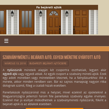
Szabványméretű bejárati ajtó, egyedi méretre gyártott ajtó
MÁRCIUS 13, 2016
BUDAPESTI BEJÁRATI AJTÓCSERE
A
nyílászárók
méreteik alapján két csoportra oszthatóak, legyen akár
egyedi ajtó
vagy egyedi ablak. Az egyik csoport a szabvány méretű ajtók. Ezek
egy adott méretben vagy méretekben léteznek, ha a falnyílásunkhoz illik a
mérete, akkor minden rendben van. Bár ez sajnos manapság nagyon ritka
dolognak számít, főleg a családi házak esetében.
Panellakások nyílászáróinál más a helyzet, mivel ezeknél az épületeknél a
Magyarországra jellemző három féle panellakás szabvány egyike érvényes.
Ezeknél már jó eséllyel működhetnek a szabványméretű nyílászárók, főként a
bejárati ajtók és az ablakok esetében.