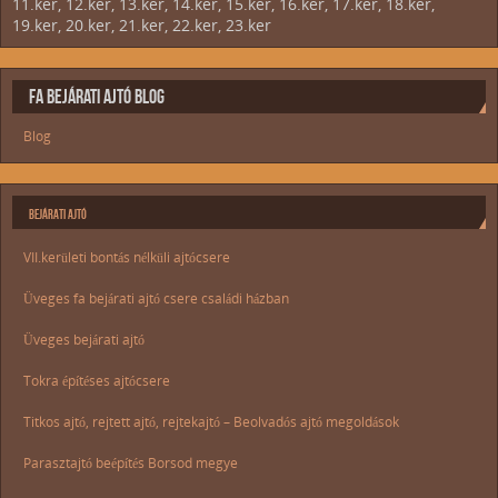
11.ker, 12.ker, 13.ker, 14.ker, 15.ker, 16.ker, 17.ker, 18.ker,
19.ker, 20.ker, 21.ker, 22.ker, 23.ker
FA BEJÁRATI AJTÓ BLOG
Blog
BEJÁRATI AJTÓ
VII.kerületi bontás nélküli ajtócsere
Üveges fa bejárati ajtó csere családi házban
Üveges bejárati ajtó
Tokra építéses ajtócsere
Titkos ajtó, rejtett ajtó, rejtekajtó – Beolvadós ajtó megoldások
Parasztajtó beépítés Borsod megye