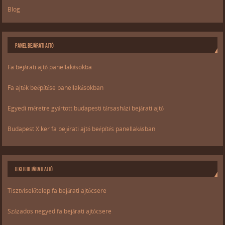
Blog
PANEL BEJÁRATI AJTÓ
Fa bejárati ajtó panellakásokba
Fa ajtók beépítése panellakásokban
Egyedi méretre gyártott budapesti társasházi bejárati ajtó
Budapest X.ker fa bejárati ajtó beépítés panellakásban
8.KER BEJÁRATI AJTÓ
Tisztviselőtelep fa bejárati ajtócsere
Százados negyed fa bejárati ajtócsere