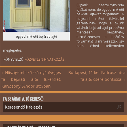
Cégünk szabványméretű
ajtókat nem, de egyedi méretű
bejárati ajtókat forgalmaz. A
helyszíni méret felvétellel
garantálható hogy a tőlünk
vásárolt bejárati ajtó probléma
mentesen beépíthető,
egyedi méretű bejárati ajtó
természetesen a beépítés
folyamatát is mi végezzük, így
nem érheti kellemetlen
meglepetés.
KÖNYVJELZŐ
KÖZVETLEN HIVATKOZÁS
.
«
Hőszigetelt kétszárnyú üveges
Budapest, 11.ker Fadrusz utca
fa bejárati ajtó 8.kerület,
fa ajtó csere bontással
»
Karácsony Sándor utcában
FA BEJÁRATI AJTÓ KERESŐ