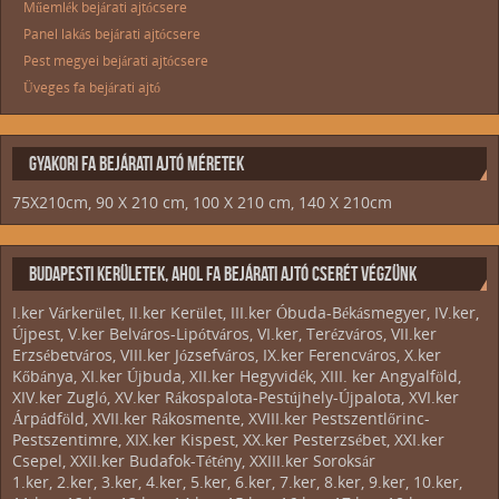
Műemlék bejárati ajtócsere
Panel lakás bejárati ajtócsere
Pest megyei bejárati ajtócsere
Üveges fa bejárati ajtó
GYAKORI FA BEJÁRATI AJTÓ MÉRETEK
75X210cm, 90 X 210 cm, 100 X 210 cm, 140 X 210cm
BUDAPESTI KERÜLETEK, AHOL FA BEJÁRATI AJTÓ CSERÉT VÉGZÜNK
I.ker Várkerület, II.ker Kerület, III.ker Óbuda-Békásmegyer, IV.ker,
Újpest, V.ker Belváros-Lipótváros, VI.ker, Terézváros, VII.ker
Erzsébetváros, VIII.ker Józsefváros, IX.ker Ferencváros, X.ker
Kőbánya, XI.ker Újbuda, XII.ker Hegyvidék, XIII. ker Angyalföld,
XIV.ker Zugló, XV.ker Rákospalota-Pestújhely-Újpalota, XVI.ker
Árpádföld, XVII.ker Rákosmente, XVIII.ker Pestszentlőrinc-
Pestszentimre, XIX.ker Kispest, XX.ker Pesterzsébet, XXI.ker
Csepel, XXII.ker Budafok-Tétény, XXIII.ker Soroksár
1.ker, 2.ker, 3.ker, 4.ker, 5.ker, 6.ker, 7.ker, 8.ker, 9.ker, 10.ker,