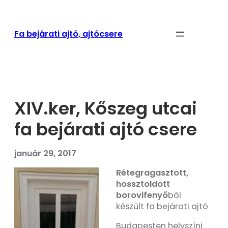
Ugrás
a
tartalomhoz
Fa bejárati ajtó, ajtócsere
XIV.ker, Kőszeg utcai
fa bejárati ajtó csere
január 29, 2017
Rétegragasztott,
hossztoldott
borovifenyő
ből
készült fa bejárati ajtó
Budapesten helyszíni